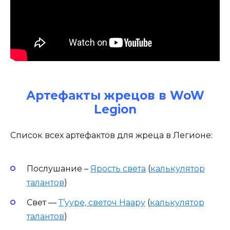
Артефакты жрецов в WoW
Legion
Список всех артефактов для жреца в Легионе:
Послушание –
Ярость света
(
калькулятор
талантов
)
Свет —
Т’ууре, светоч Наару
(
калькулятор
талантов
)