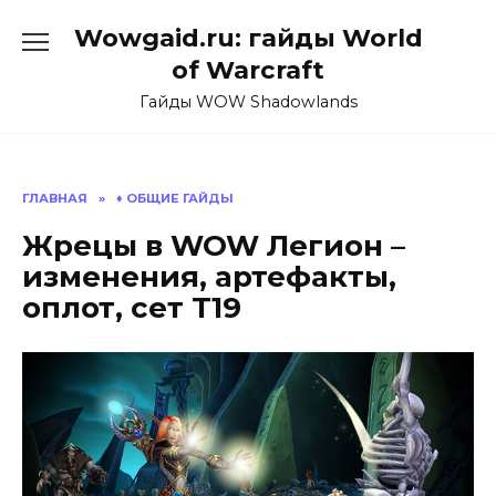
Перейти
Wowgaid.ru: гайды World
к
содержанию
of Warcraft
Гайды WOW Shadowlands
ГЛАВНАЯ
»
♦️ ОБЩИЕ ГАЙДЫ
Жрецы в WOW Легион –
изменения, артефакты,
оплот, сет Т19