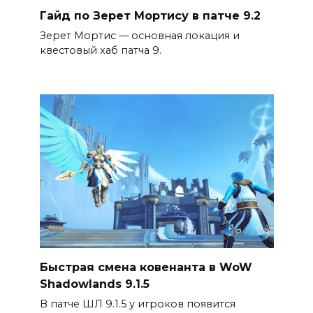
Гайд по Зерет Мортису в патче 9.2
Зерет Мортис — основная локация и
квестовый хаб патча 9.
Быстрая смена ковенанта в WoW
Shadowlands 9.1.5
В патче ШЛ 9.1.5 у игроков появится