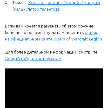
Тьма —
Ксал’атат, клинок Темной Империи
(
калькулятор талантов
)
Если вам хочется разузнать об этом оружие
больше, то рекомендуем вам посетить
статью
на официальном сайте World of Warcraft Legion.
Для более детальной информации смотрите
Общий гайд по артефактам
.