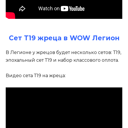
Сет Т19 жреца в WOW Легион
В Легионе у жрецов будет несколько сетов: Т19,
эпохальный сет Т19 и набор классового оплота.
Видео сета Т19 на жреца: