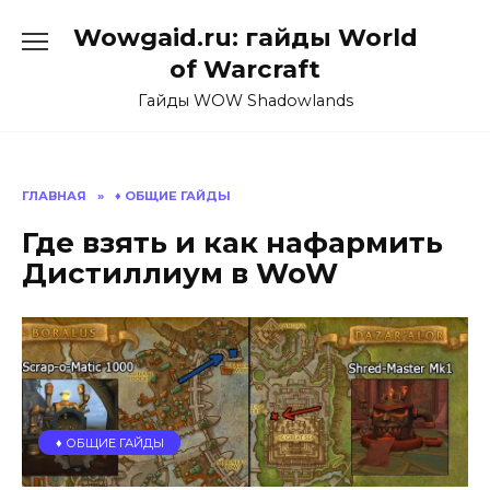
Перейти
Wowgaid.ru: гайды World
к
содержанию
of Warcraft
Гайды WOW Shadowlands
ГЛАВНАЯ
»
♦️ ОБЩИЕ ГАЙДЫ
Где взять и как нафармить
Дистиллиум в WoW
♦️ ОБЩИЕ ГАЙДЫ