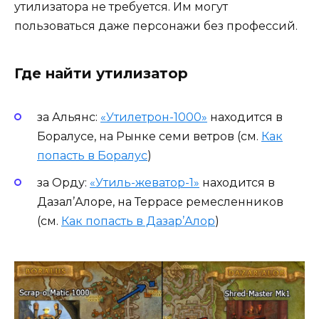
утилизатора не требуется. Им могут
пользоваться даже персонажи без профессий.
Где найти утилизатор
за Альянс:
«Утилетрон-1000»
находится в
Боралусе, на Рынке семи ветров (см.
Как
попасть в Боралус
)
за Орду:
«Утиль-жеватор-1»
находится в
Дазал’Алоре, на Террасе ремесленников
(см.
Как попасть в Дазар’Алор
)