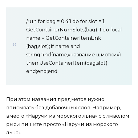
/run for bag = 0,4,1 do for slot = 1,
GetContainerNumSlots(bag), 1 do local
name = GetContainerItemLink
(bag,slot); if name and
string.find(name,»название шмотки»)
then UseContainerItem(bag,slot)
end;end;end
При этом названия предметов нужно
вписывать без добавочных слов. Например,
вместо «Наручи из морского льна» с символом
рыси пишите просто «Наручи из морского
льна».