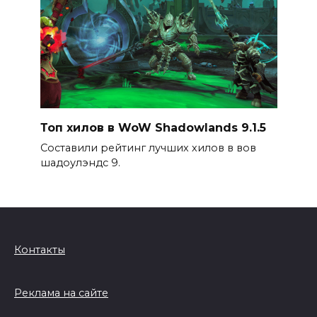
Топ хилов в WoW Shadowlands 9.1.5
Составили рейтинг лучших хилов в вов
шадоулэндс 9.
Контакты
Реклама на сайте