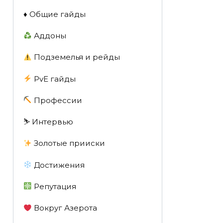
♦️ Общие гайды
Аддоны
Подземелья и рейды
PvE гайды
Профессии
⛷️ Интервью
Золотые прииски
Достижения
Репутация
Вокруг Азерота