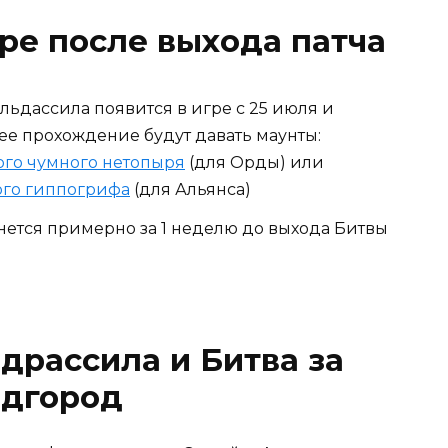
оре после выхода патча
ьдассила появится в игре с 25 июля и
 ее прохождение будут давать маунты:
го чумного нетопыря
(для Орды) или
ого гиппогрифа
(для Альянса)
нется примерно за 1 неделю до выхода Битвы
драссила и Битва за
дгород