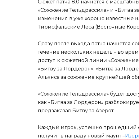
Сюжет патча 8.0 начнется с масштаб
«Сожжение Тельдрассила» и «Битва за
изменения в уже хорошо известные н
Тирисфальские Леса (Восточные Коро
Сразу после выхода патча начнется с
течение нескольких недель – во врем
доступ к сюжетной линии «Сожжение Т
«Битву за Лордерон». «Битва за Лорде
Альянса за сожжение крупнейшей об
«Сожжение Тельдрассила» будет дост
как «Битва за Лордерон» разблокируетс
предзаказал Битву за Азерот.
Каждый игрок, успешно прошедший 
получит в награду новый маунт –
Изор