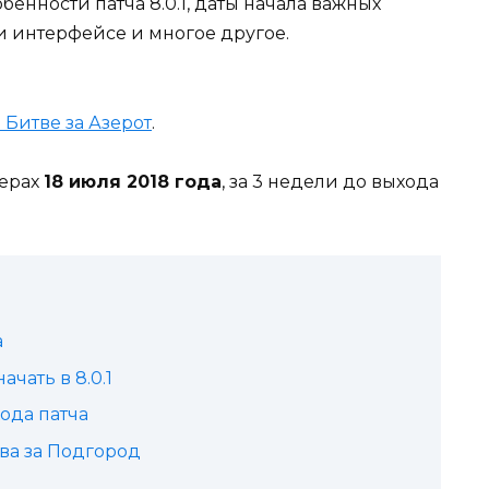
бенности патча 8.0.1, даты начала важных
и интерфейсе и многое другое.
 Битве за Азерот
.
верах
18 июля 2018 года
, за 3 недели до выхода
а
чать в 8.0.1
ода патча
ва за Подгород