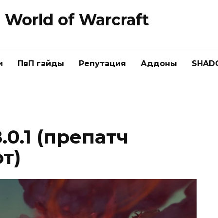
World of Warcraft
и
ПвП гайды
Репутация
Аддоны
SHAD
.0.1 (препатч
т)