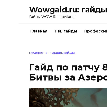
Перейти
Wowgaid.ru: гайды 
к
содержанию
Гайды WOW Shadowlands
Главная
ПвЕ гайды
Професси
ГЛАВНАЯ
»
♦️ ОБЩИЕ ГАЙДЫ
Гайд по патчу 8
Битвы за Азеро