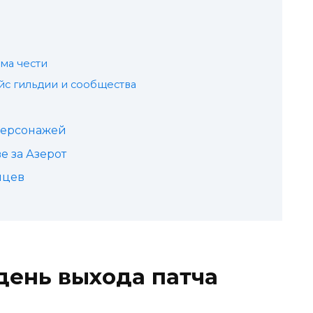
ма чести
с гильдии и сообщества
персонажей
 за Азерот
мцев
 день выхода патча