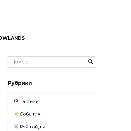
OWLANDS
Search
for:
Рубрики
Тактики
События
PvP гайды