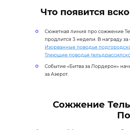
Что появится вск
Сюжетная линия про сожжение Тел
продлится 3 недели. В награду за
Изорванные поводья подгородско
Тлеющие поводья тельдрассилск
Событие «Битва за Лордерон» нач
за Азерот.
Сожжение Тель
По