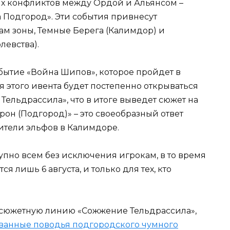
ных конфликтов между Ордой и Альянсом –
 Подгород». Эти события привнесут
ам зоны, Темные Берега (Калимдор) и
левства).
обытие «Война Шипов», которое пройдет в
я этого ивента будет постепенно открываться
ельдрассила», что в итоге выведет сюжет на
рон (Подгород)» – это своеобразный ответ
ители эльфов в Калимдоре.
упно всем без исключения игрокам, в то время
я лишь 6 августа, и только для тех, кто
сюжетную линию «Сожжение Тельдрассила»,
ванные поводья подгородского чумного